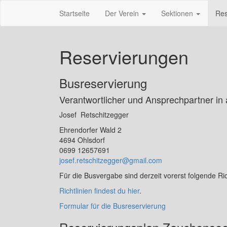
Sportunion Ohlsdorf
Sport und Spass
Startseite
Der Verein
Sektionen
Res
Reservierungen
Busreservierung
Verantwortlicher und Ansprechpartner in
Josef Retschitzegger
Ehrendorfer Wald 2
4694 Ohlsdorf
0699 12657691
josef.retschitzegger@gmail.com
Für die Busvergabe sind derzeit vorerst folgende Rich
Richtlinien finde
s
t du hier
.
Formular für die Busreservierung