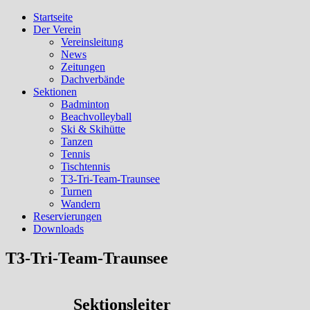
Startseite
Sportunion Ohlsdorf
Sport und Spass
Der Verein
Vereinsleitung
News
Zeitungen
Dachverbände
Sektionen
Badminton
Beachvolleyball
Ski & Skihütte
Tanzen
Tennis
Tischtennis
T3-Tri-Team-Traunsee
Turnen
Wandern
Reservierungen
Downloads
T3-Tri-Team-Traunsee
Sektionsleiter