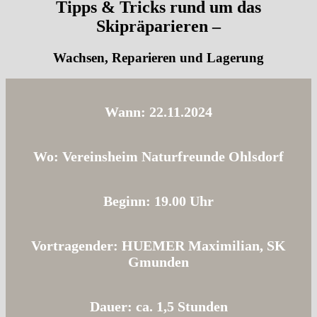
Tipps & Tricks rund um das
Skipräparieren –
Wachsen, Reparieren und Lagerung
Wann
: 22.11.2024
Wo
: Vereinsheim Naturfreunde Ohlsdorf
Beginn
: 19.00 Uhr
Vortragender
: HUEMER Maximilian, SK
Gmunden
Dauer
: ca. 1,5 Stunden