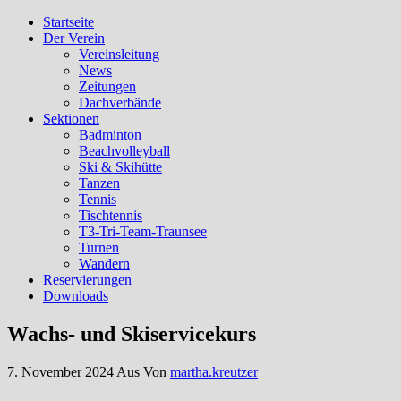
Startseite
Sportunion Ohlsdorf
Sport und Spass
Der Verein
Vereinsleitung
News
Zeitungen
Dachverbände
Sektionen
Badminton
Beachvolleyball
Ski & Skihütte
Tanzen
Tennis
Tischtennis
T3-Tri-Team-Traunsee
Turnen
Wandern
Reservierungen
Downloads
Wachs- und Skiservicekurs
7. November 2024
Aus
Von
martha.kreutzer